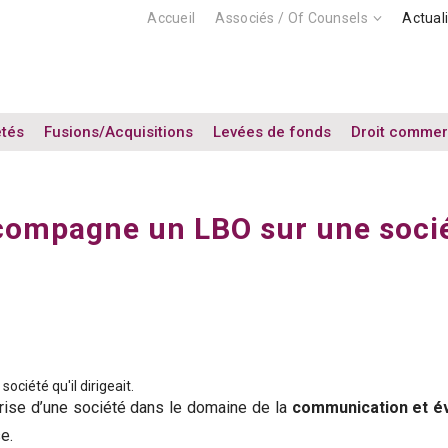
Accueil
Associés / Of Counsels
Actual
étés
Fusions/Acquisitions
Levées de fonds
Droit commer
pagne un LBO sur une sociét
ociété qu'il dirigeait.
prise d’une société dans le domaine de la
communication et év
e.