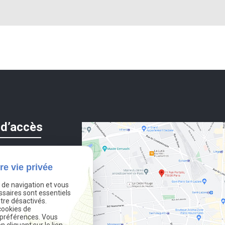
 d’accès
re vie privée
 Structure
ortalis
e de navigation et vous
ssaires sont essentiels
ARIS
tre désactivés.
cookies de
 préférences. Vous
cliquant sur le lien