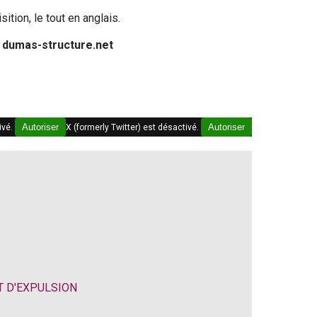
ition, le tout en anglais.
. dumas-structure.net
Autoriser
Autoriser
ivé.
X (formerly Twitter) est désactivé.
T D'EXPULSION