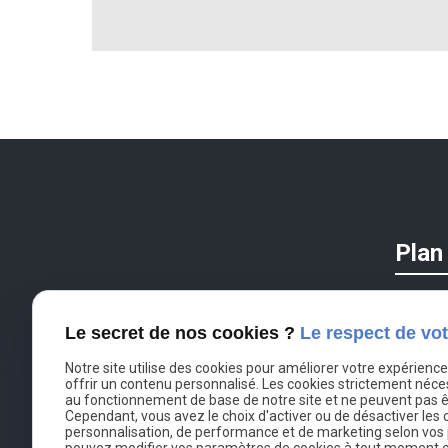
Plan
Le secret de nos cookies ?
Le respect de vot
Dumas
11 rue P
Notre site utilise des cookies pour améliorer votre expérienc
offrir un contenu personnalisé. Les cookies strictement néce
75008 P
au fonctionnement de base de notre site et ne peuvent pas ê
Cependant, vous avez le choix d'activer ou de désactiver les 
personnalisation, de performance et de marketing selon vos
pouvez modifier vos paramètres de cookies à tout moment en 