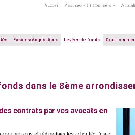
Accueil
Associés / Of Counsels
Actual
étés
Fusions/Acquisitions
Levées de fonds
Droit commer
 fonds dans le 8ème arrondisse
 des contrats par vos avocats en
ocie pour vous et rédige tous les actes liés à une